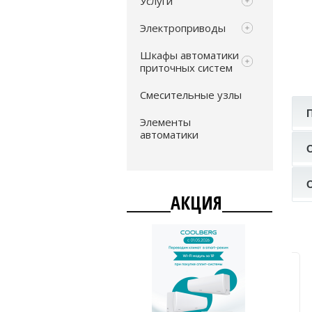
Услуги
Электроприводы
Шкафы автоматики
приточных систем
Смесительные узлы
Элементы
автоматики
_______АКЦИЯ________
Настенные внутренние блоки
Smart Multi Energolux SAS12M3-
AIB