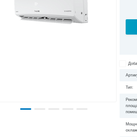
Доба
Артик
Тип:
Реком
площ
помещ
Мощн
охлаж