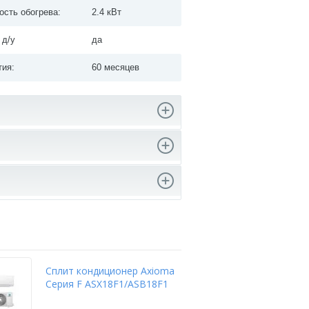
сть обогрева:
2.4 кВт
 д/у
да
тия:
60 месяцев
Сплит кондиционер Axioma
Напо
Серия F ASX18F1/ASB18F1
сист
/ SA