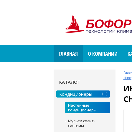
ГЛАВНАЯ
О КОМПАНИИ
К
Глав
Инве
КАТАЛОГ
И
Кондиционеры
C
Настенные
кондиционеры
Мульти сплит-
системы