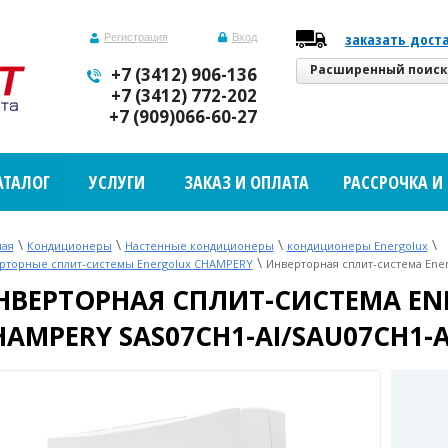
заказать дост
Регистрация
Вход
Расширенный поис
+7 (3412) 906-136
+7 (3412) 772-202
+7 (909)066-60-27
АТАЛОГ
УСЛУГИ
ЗАКАЗ И ОПЛАТА
РАССРОЧКА И
\
\
\
\
ная
Кондиционеры
Настенные кондиционеры
кондиционеры Energolux
\
рторные сплит-системы Energolux CHAMPERY
Инверторная сплит-система Ene
НВЕРТОРНАЯ СПЛИТ-СИСТЕМА EN
HAMPERY SAS07CH1-AI/SAU07CH1-A