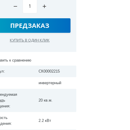
−
+
ПРЕДЗАКАЗ
КУПИТЬ В ОДИН КЛИК
вить к сравнению
ул:
СК00002215
инвертерный
ендуемая
адь
20 кв.м.
ения:
ость
2.2 кВт
дения: